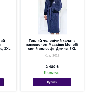
вий
Теплий чоловічий халат з
з
капюшоном Massimo Monelli
с, 3XL
синій велсофт Джинс, 3XL
2612
2 480 ₴
В наявності
Купити