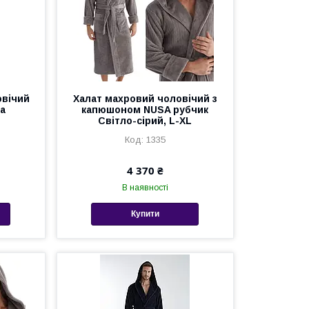
овічий
Халат махровий чоловічий з
a
капюшоном NUSA рубчик
Світло-сірий, L-XL
1335
4 370 ₴
В наявності
Купити