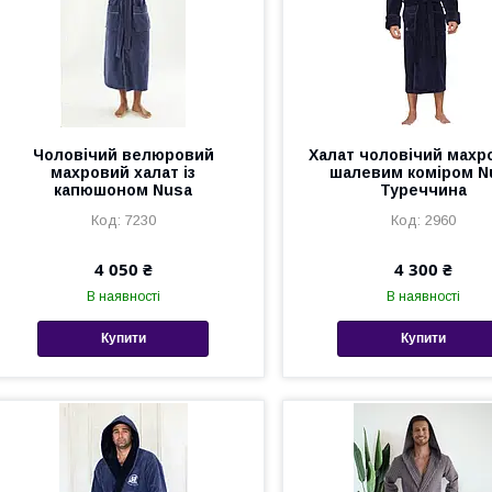
Чоловічий велюровий
Халат чоловічий махр
махровий халат із
шалевим коміром N
капюшоном Nusa
Туреччина
7230
2960
4 050 ₴
4 300 ₴
В наявності
В наявності
Купити
Купити