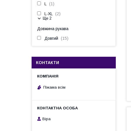
L
1
L-XL
2
Ще 2
Довжина рукава
Довгий
15
КОНТАКТИ
Піжама всім
Віра