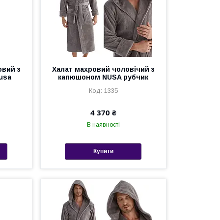
овий з
Халат махровий чоловічий з
usa
капюшоном NUSA рубчик
1335
4 370 ₴
В наявності
Купити