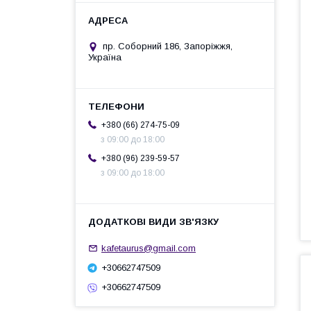
пр. Соборний 186, Запоріжжя,
Україна
+380 (66) 274-75-09
з 09:00 до 18:00
+380 (96) 239-59-57
з 09:00 до 18:00
kafetaurus@gmail.com
+30662747509
+30662747509