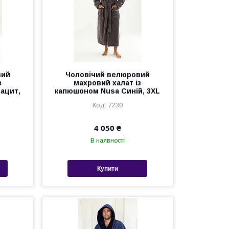
вий
Чоловічий велюровий
з
махровий халат із
ацит,
капюшоном Nusa Синій, 3XL
7230
4 050 ₴
В наявності
Купити