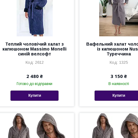
Теплий чоловічий халат з
Вафельний халат чол
капюшоном Massimo Monelli
із капюшоном Nus
синій велсофт
Туреччина
2612
1325
2 480 ₴
3 150 ₴
Готово до відправки
В наявності
Купити
Купити