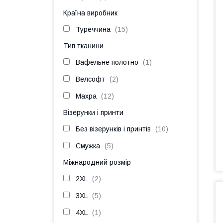
Країна виробник
Туреччина
15
Тип тканини
Вафельне полотно
1
Велсофт
2
Махра
12
Візерунки і принти
Без візерунків і принтів
10
Смужка
5
Міжнародний розмір
2XL
2
3XL
5
4XL
1