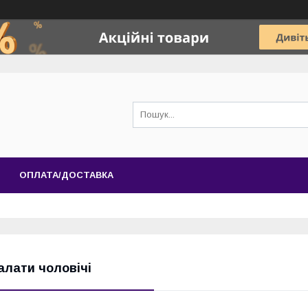
ОПЛАТА/ДОСТАВКА
алати чоловічі