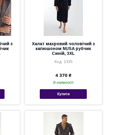
ічий з
Халат махровий чоловічий з
бчик
капюшоном NUSA рубчик
L
Синій, 3XL
1335
4 370 ₴
В наявності
Купити