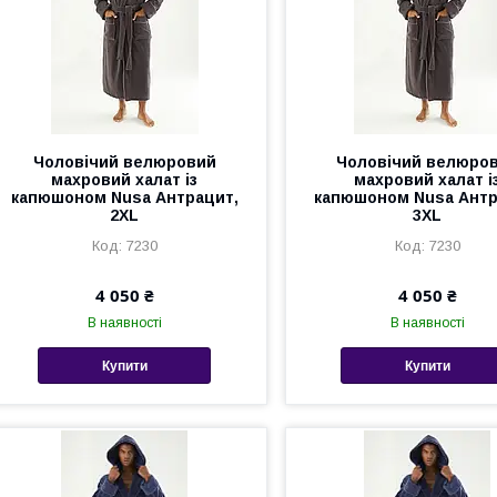
Чоловічий велюровий
Чоловічий велюро
махровий халат із
махровий халат і
капюшоном Nusa Антрацит,
капюшоном Nusa Антр
2XL
3XL
7230
7230
4 050 ₴
4 050 ₴
В наявності
В наявності
Купити
Купити