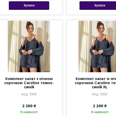
Купити
Купити
Комплект халат з нічною
Комплект халат із ні
сорочкою Caroline темно-
сорочкою Caroline т
синій
синій XL
5302
5302
2 200 ₴
2 200 ₴
В наявності
В наявності