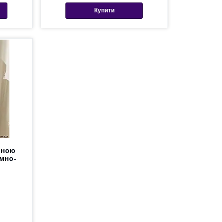
Купити
чною
емно-