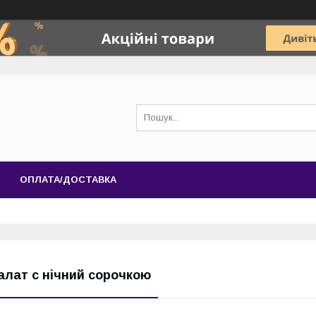
ОПЛАТА/ДОСТАВКА
алат c нічний сорочкою