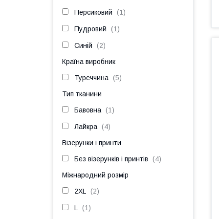
Персиковий
1
Пудровий
1
Синій
2
Країна виробник
Туреччина
5
Тип тканини
Бавовна
1
Лайкра
4
Візерунки і принти
Без візерунків і принтів
4
Міжнародний розмір
2XL
2
L
1