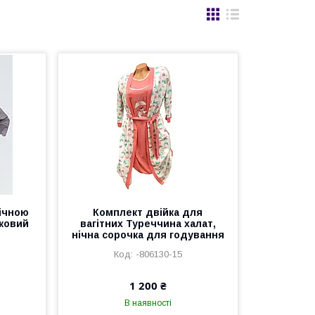
ічною
Комплект двійка для
зковий
вагітних Туреччина халат,
нічна сорочка для годування
-806130-15
1 200 ₴
В наявності