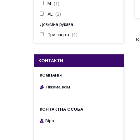
M
1
XL
1
Довжина рукава
Три чверті
1
КОНТАКТИ
Піжама всім
Віра