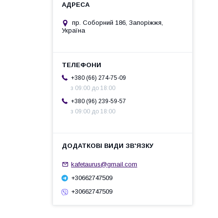
пр. Соборний 186, Запоріжжя,
Україна
+380 (66) 274-75-09
з 09:00 до 18:00
+380 (96) 239-59-57
з 09:00 до 18:00
kafetaurus@gmail.com
+30662747509
+30662747509