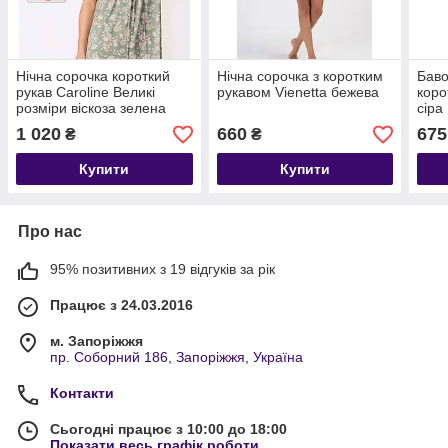
Нічна сорочка короткий
Нічна сорочка з коротким
Баво
рукав Caroline Великі
рукавом Vienetta бежева
коро
розміри віскоза зелена
сіра
1 020
660
675
₴
₴
Купити
Купити
Про нас
95% позитивних з 19 відгуків за рік
Працює з 24.03.2016
м. Запоріжжя
пр. Соборний 186, Запоріжжя, Україна
Контакти
Сьогодні працює з 10:00 до 18:00
Показати весь графік роботи