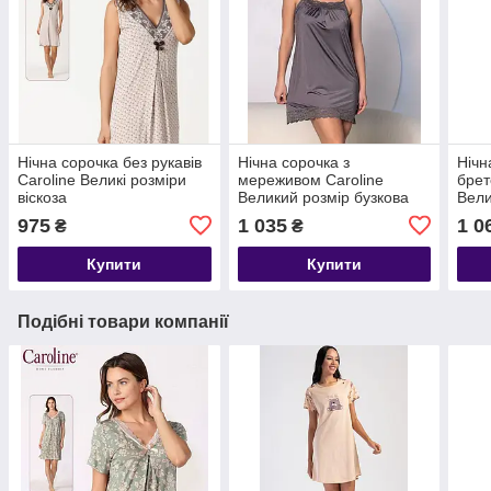
Нічна сорочка без рукавів
Нічна сорочка з
Нічн
Caroline Великі розміри
мереживом Caroline
брет
віскоза
Великий розмір бузкова
Вели
975
1 035
1 0
₴
₴
Купити
Купити
Подібні товари компанії