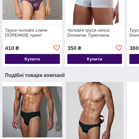
Труси-чоловічі слипи
Чоловічі труси-хипси
Трус
DOREANSE принт
Doreanse Туреччина
Dor
410
350
360
₴
₴
Купити
Купити
Подібні товари компанії