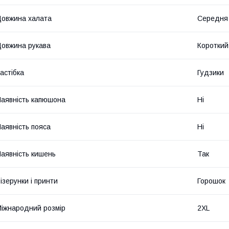
овжина халата
Середня
овжина рукава
Короткий
астібка
Гудзики
аявність капюшона
Ні
аявність пояса
Ні
аявність кишень
Так
ізерунки і принти
Горошок
іжнародний розмір
2XL