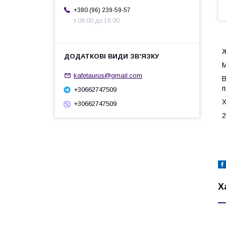
+380 (96) 239-59-57
з 09:00 до 18:00
Ж
М
kafetaurus@gmail.com
В
п
+30662747509
Х
+30662747509
2
Х