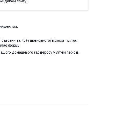
окидаючи сайту.
 кишенями.
 бавовни та 45% шовковистої віскози - м'яка,
римає форму.
вашого домашнього гардеробу у літній період.