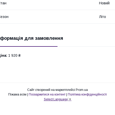
Стан
Новий
Сезон
Літо
нформація для замовлення
іна:
1 920 ₴
Сайт створений на маркетплейсі
Prom.ua
Піжама всім |
Поскаржитися на контент
|
Політика конфіденційності
Select Language
▼