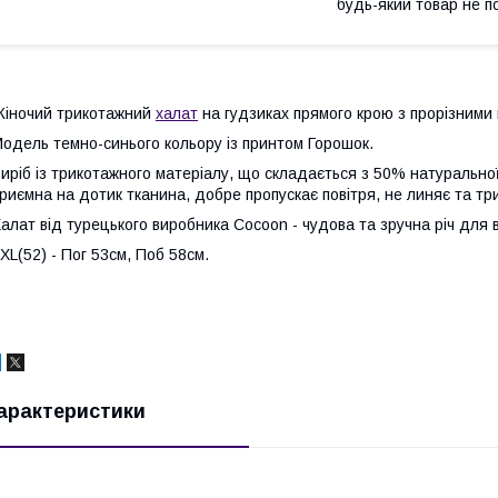
будь-який товар не п
іночий трикотажний
халат
на гудзиках прямого крою з прорізними
одель темно-синього кольору із принтом Горошок.
иріб із трикотажного матеріалу, що складається з 50% натуральної
риємна на дотик тканина, добре пропускає повітря, не линяє та т
алат від турецького виробника Cocoon - чудова та зручна річ для 
XL(52) - Пог 53см, Поб 58см.
арактеристики