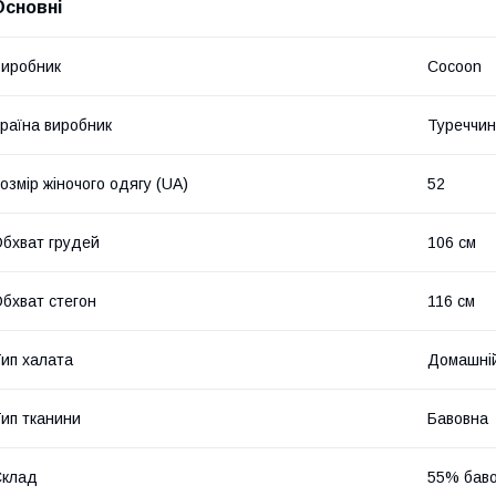
Основні
иробник
Cocoon
раїна виробник
Туреччи
озмір жіночого одягу (UA)
52
бхват грудей
106 см
бхват стегон
116 см
ип халата
Домашні
ип тканини
Бавовна
Склад
55% бав