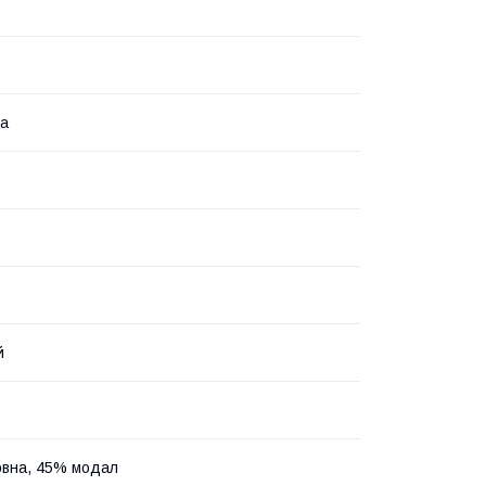
на
й
овна, 45% модал