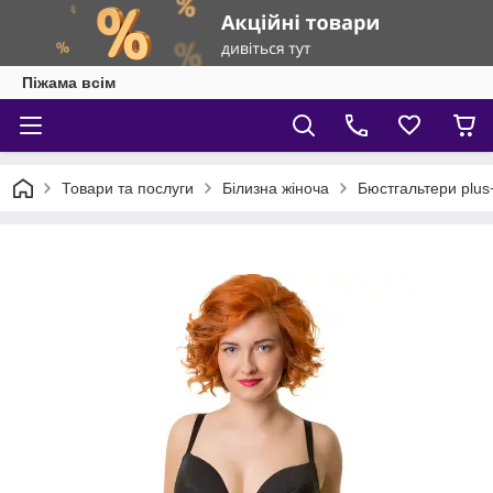
Піжама всім
Товари та послуги
Білизна жіноча
Бюстгальтери plus