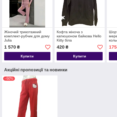
Жіночий трикотажний
Кофта жіноча з
Шорт
комплект-рубчик для дому
капюшоном байкова Hello
мере
Julia
Kitty біла
коль
1 570
420
175
₴
₴
Купити
Купити
Акційні пропозиції та новинки
–50%