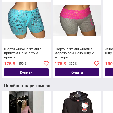
Шорти жіночі піжамні з
Шорти піжамні жіночі з
Жіно
принтом Hello Kitty 3
мереживом Hello Kitty 2
Kitt
принта
кольори
175
175
190
₴
₴
350 ₴
350 ₴
Купити
Купити
Подібні товари компанії