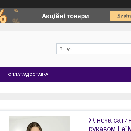
ОПЛАТА/ДОСТАВКА
Жіноча сатин
рукавом Le`M