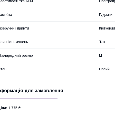
ластивості тканини
Повітроп
астібка
Гудзики
ізерунки і принти
Квітковий
аявність кишень
Так
іжнародний розмір
M
Стан
Новий
нформація для замовлення
іна:
1 775 ₴