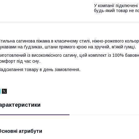
У компанії підключені
будь-який товар не п
тильна сатинова піжама в класичному стилі, ніжно-рожевого кольор
укавами на ґудзиках, штани прямого крою на зручній, м'якій гумці.
иготовлений із високоякісного сатину, цей комплект із 100% баво
омфорт під час сну.
адсилання товару в день замовлення.
арактеристики
Основні атрибути