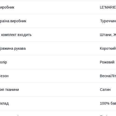
иробник
LE'MARI
раїна виробник
Туреччи
 комплект входить
Штани, 
овжина рукава
Короткий
олір
Рожевий
Сезон
Весна/Лі
ип тканини
Сатин
Склад
100% ба