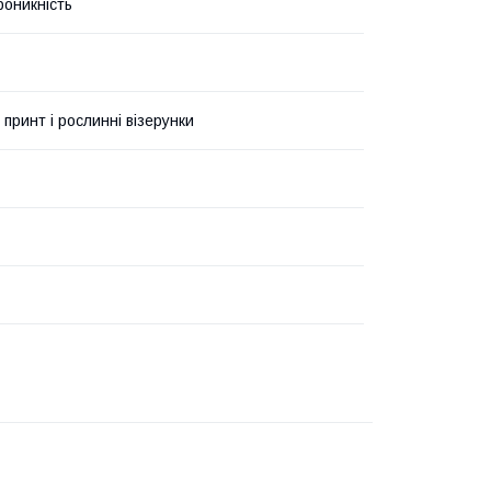
роникність
 принт і рослинні візерунки