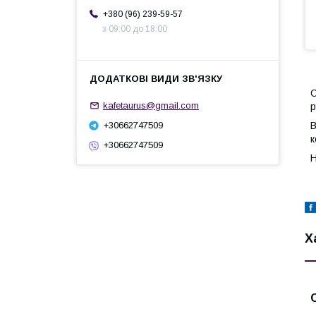
+380 (96) 239-59-57
з 09:00 до 18:00
С
kafetaurus@gmail.com
р
В
+30662747509
к
+30662747509
Н
Х