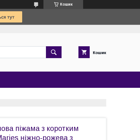
Кошик
Кошик
ова піжама з коротким
aries ніжно-рожева з