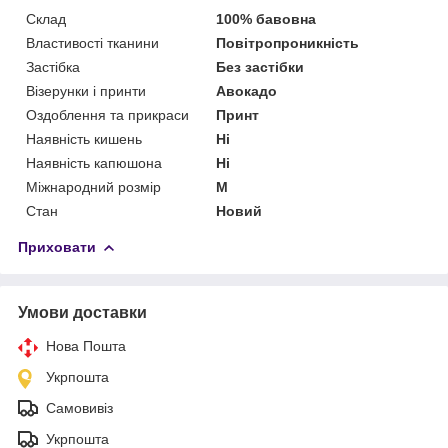
Склад
100% бавовна
Властивості тканини
Повітропроникність
Застібка
Без застібки
Візерунки і принти
Авокадо
Оздоблення та прикраси
Принт
Наявність кишень
Ні
Наявність капюшона
Ні
Міжнародний розмір
M
Стан
Новий
Приховати
Умови доставки
Нова Пошта
Укрпошта
Самовивіз
Укрпошта