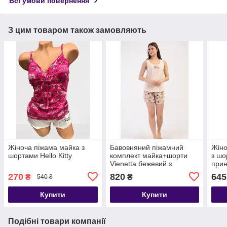
Всі умови повернення
З цим товаром також замовляють
Жіноча піжама майка з
Бавовняний піжамний
Жіно
шортами Hello Kitty
комплект майка+шорти
з шо
Vienetta бежевий з
прин
принтом
270
820
645
₴
₴
540 ₴
Купити
Купити
Подібні товари компанії