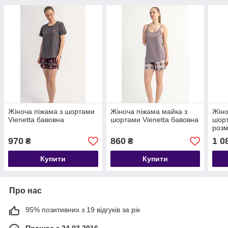
Жіноча піжама з шортами
Жіноча піжама майка з
Жіно
Vienetta бавовна
шортами Vienetta бавовна
шорт
розм
970
860
1 0
₴
₴
Купити
Купити
Про нас
95% позитивних з 19 відгуків за рік