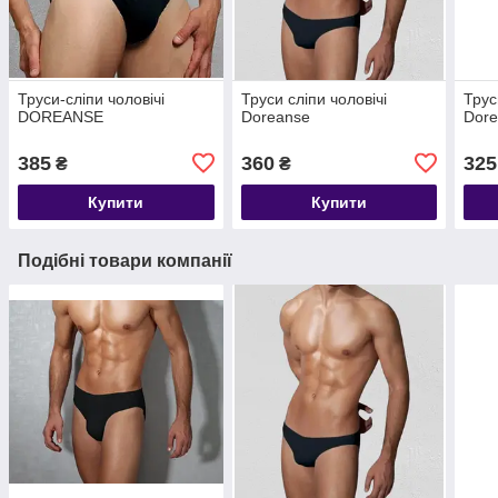
Труси-сліпи чоловічі
Труси сліпи чоловічі
Трус
DOREANSE
Doreanse
Dor
385
360
325
₴
₴
Купити
Купити
Подібні товари компанії