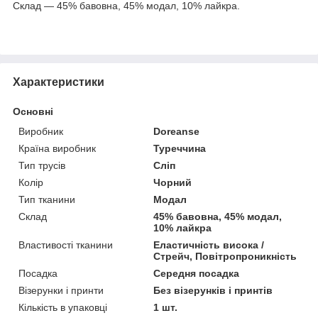
Склад — 45% бавовна, 45% модал, 10% лайкра.
Характеристики
Основні
Виробник
Doreanse
Країна виробник
Туреччина
Тип трусів
Сліп
Колір
Чорний
Тип тканини
Модал
Склад
45% бавовна, 45% модал,
10% лайкра
Властивості тканини
Еластичність висока /
Стрейч, Повітропроникність
Посадка
Середня посадка
Візерунки і принти
Без візерунків і принтів
Кількість в упаковці
1 шт.