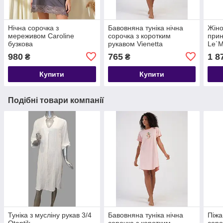
Нічна сорочка з
Бавовняна туніка нічна
Жіно
мереживом Caroline
сорочка з коротким
прин
бузкова
рукавом Vienetta
Le`M
980
765
1 8
₴
₴
Купити
Купити
Подібні товари компанії
Туніка з мусліну рукав 3/4
Бавовняна туніка нічна
Піжа