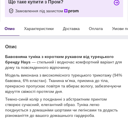
Що таке купити з Пром?
Замовлення під захистом
Опис
Характеристики
Доставка
Оплата
Умови п
Опис
Бавовняна туніка з коротким рукавом від турецького
бренду Hays
— стильний і водночас комфортний варіант для
дому та повсякденного відпочинку.
Модель виконана з високоякісного турецького трикотажу (94%
бавовна, 6% еластан). Тканина м’яка, приємна до тіла,
прекрасно пропускає повітря та вбирає вологу, забезпечуючи
відчуття свіжості протягом дня.
Темно-синій колір у поєднанні з абстрактним принтом
створює сучасний, елегантний образ. Туніка легко
поєднується з домашніми шортами чи легінсами та додасть
різноманіття до вашого домашнього гардероба.