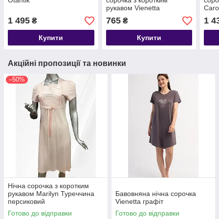
Otantik
сорочка з коротким
соро
рукавом Vienetta
Caro
прин
1 495
765
1 4
₴
₴
Купити
Купити
Акційні пропозиції та новинки
–50%
Нічна сорочка з коротким
рукавом Marilyn Туреччина
Бавовняна нічна сорочка
персиковий
Vienetta графіт
Готово до відправки
Готово до відправки