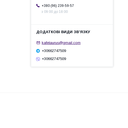
+380 (96) 239-59-57
з 09:00 до 18:00
kafetaurus@gmail.com
+30662747509
+30662747509