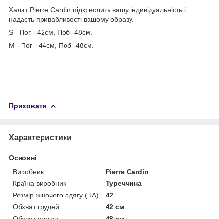
Халат Pierre Cardin підкреслить вашу індивідуальність і
надасть привабливості вашому образу.
S - Пог - 42см, Поб -48см.
M - Пог - 44см, Поб -48см.
Приховати
Характеристики
Основні
Виробник
Pierre Cardin
Країна виробник
Туреччина
Розмір жіночого одягу (UA)
42
Обхват грудей
42 см
Обхват стегон
48 см