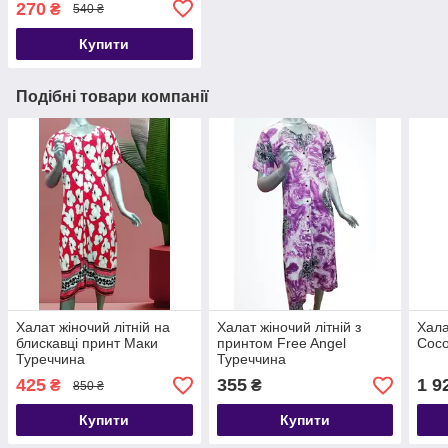
270
₴
540 ₴
Купити
Подібні товари компанії
Халат жіночий літній на
Халат жіночий літній з
Хала
блискавці принт Маки
принтом Free Angel
Coco
Туреччина
Туреччина
425
355
1 9
₴
₴
850 ₴
Купити
Купити