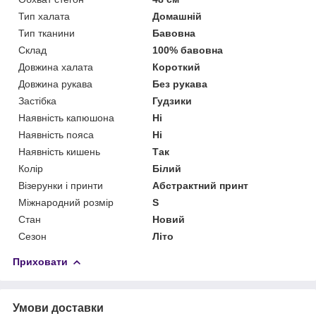
Тип халата
Домашній
Тип тканини
Бавовна
Склад
100% бавовна
Довжина халата
Короткий
Довжина рукава
Без рукава
Застібка
Гудзики
Наявність капюшона
Ні
Наявність пояса
Ні
Наявність кишень
Так
Колір
Білий
Візерунки і принти
Абстрактний принт
Міжнародний розмір
S
Стан
Новий
Сезон
Літо
Приховати
Умови доставки