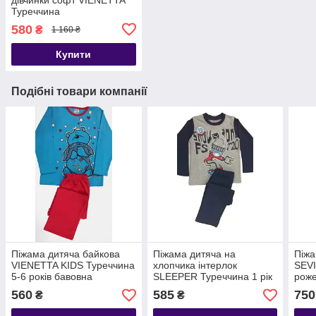
Туреччина
580
₴
1 160 ₴
Купити
Подібні товари компанії
Піжама дитяча байкова
Піжама дитяча на
Піжа
VIENETTA KIDS Туреччина
хлопчика інтерлок
SEVI
5-6 років бавовна
SLEEPER Туреччина 1 рік
рож
560
585
750
₴
₴